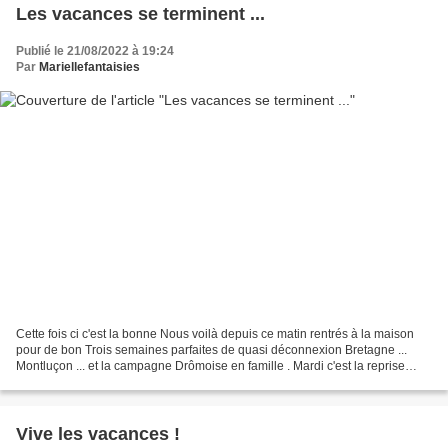
Les vacances se terminent ...
Publié le 21/08/2022 à 19:24
Par
Mariellefantaisies
Cette fois ci c'est la bonne Nous voilà depuis ce matin rentrés à la maison
pour de bon Trois semaines parfaites de quasi déconnexion Bretagne ...
Montluçon ... et la campagne Drômoise en famille . Mardi c'est la reprise
après cette belle parenthèse vacances...
Vive les vacances !