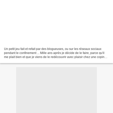
Un petit jeu fait et refait par des blogueuses, ou sur les réseaux sociaux
pendant le confinement ... Mille ans après je décide de le faire, parce qu'il
me plait bien et que je viens de le redécouvrir avec plaisir chez une copine .
* J'aime la voix chaude...