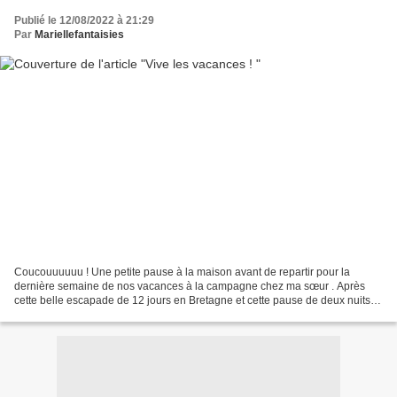
Publié le 12/08/2022 à 21:29
Par
Mariellefantaisies
Coucouuuuuu ! Une petite pause à la maison avant de repartir pour la
dernière semaine de nos vacances à la campagne chez ma sœur . Après
cette belle escapade de 12 jours en Bretagne et cette pause de deux nuits
pendant le retour, à Huriel ( Allier 03...