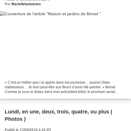
Par
Mariellefantaisies
« C’est un métier que j’ai appris dans ma jeunesse… quand j’étais
malheureux… Je dois peut-être aux fleurs d’avoir été peintre. » Monet
Comme je vous le disiez dans mon précédent billet, le prochain serait
consacré exclusivement, aux jardins, et la maison...
Lundi, en une, deux, trois, quatre, ou plus (
Photos )
Publié le 13/08/2018 à 22:05