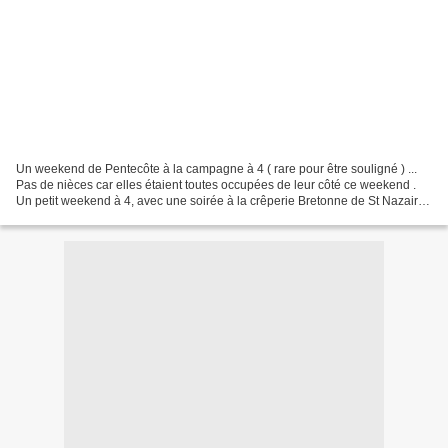
Un weekend de Pentecôte à la campagne à 4 ( rare pour être souligné ) ...
Pas de nièces car elles étaient toutes occupées de leur côté ce weekend .
Un petit weekend à 4, avec une soirée à la crêperie Bretonne de St Nazaire
en Royans (Dans la Drôme ) Vraiment...