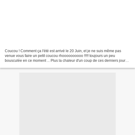
Coucou ! Comment ça l'été est arrivé le 20 Juin, et je ne suis même pas
venue vous faire un petit coucou rhoooooooooo !!!!! toujours un peu
bousculée en ce moment ... Plus la chaleur d'un coup de ces derniers jours
qui m'a assommé le cerveau n'allait...