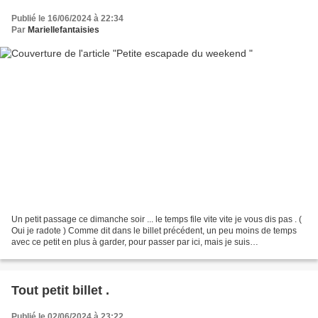
Publié le 16/06/2024 à 22:34
Par
Mariellefantaisies
Un petit passage ce dimanche soir ... le temps file vite vite je vous dis pas . (
Oui je radote ) Comme dit dans le billet précédent, un peu moins de temps
avec ce petit en plus à garder, pour passer par ici, mais je suis
làààààààààààààààààààà !!!!!!...
Tout petit billet .
Publié le 02/06/2024 à 23:22