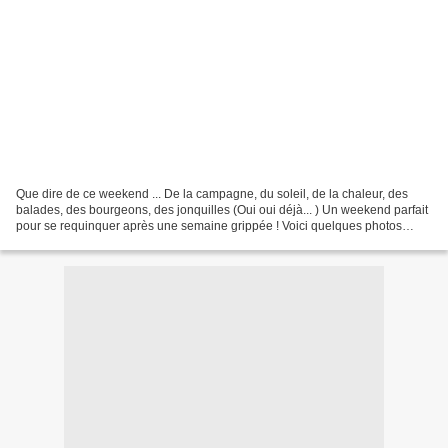
Que dire de ce weekend ... De la campagne, du soleil, de la chaleur, des
balades, des bourgeons, des jonquilles (Oui oui déjà... ) Un weekend parfait
pour se requinquer après une semaine grippée ! Voici quelques photos
incroyables prisent en ce mois de...