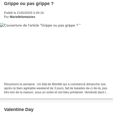
Grippe ou pas grippe ?
Publié le 21/02/2020 à 00:16
Par
Mariellefantaisies
Résumons la semaine : Un état de fébrilité qui à commencé dimanche soir,
après ce bien agréable weekend de 3 jours, fait de balades de-ci de-là, pas
très loin de la maison, sous un soleil et ciel bleu printanier. Vendredi dans le
Trièves ( proche de Monestier...
Valentine Day