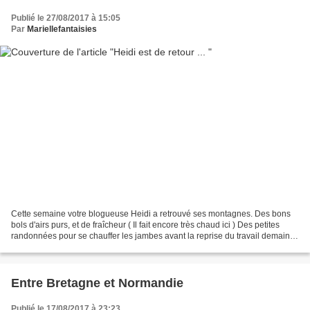
Publié le 27/08/2017 à 15:05
Par
Mariellefantaisies
Cette semaine votre blogueuse Heidi a retrouvé ses montagnes. Des bons
bols d'airs purs, et de fraîcheur ( Il fait encore très chaud ici ) Des petites
randonnées pour se chauffer les jambes avant la reprise du travail demain et
l'esprit avant la reprise...
Entre Bretagne et Normandie
Publié le 17/08/2017 à 23:23