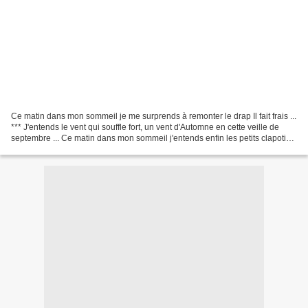
Ce matin dans mon sommeil je me surprends à remonter le drap Il fait frais ...
*** J'entends le vent qui souffle fort, un vent d'Automne en cette veille de
septembre ... Ce matin dans mon sommeil j'entends enfin les petits clapotis
de la pluie ... Sensation...