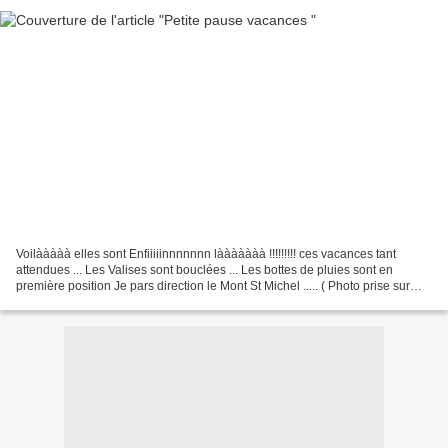
Voilààààà elles sont Enfiiiiinnnnnnn lààààààà !!!!!!!!! ces vacances tant
attendues ... Les Valises sont bouclées ... Les bottes de pluies sont en
première position Je pars direction le Mont St Michel ..... ( Photo prise sur
Wikipédia ) Lieu à la limite...