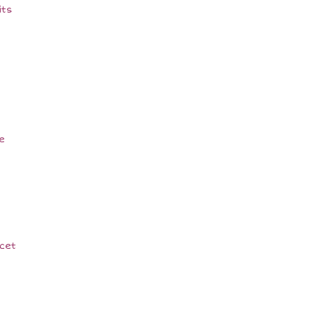
its
e
 cet