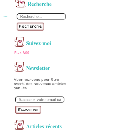
Recherche
Recherche
Suivez-moi
Flux RSS
Newsletter
Abonnez-vous pour être
averti des nouveaux articles
publiés.
E
m
a
c
i
l
Articles récents