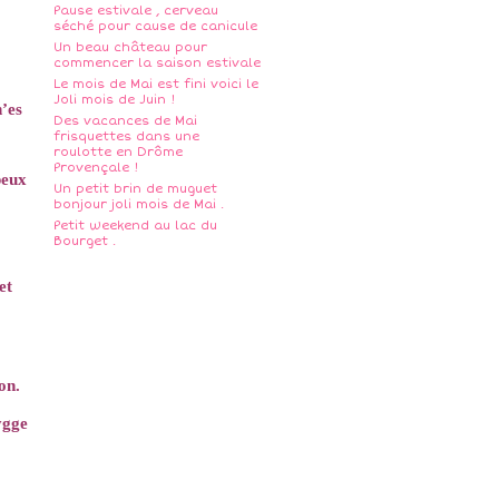
Pause estivale , cerveau
séché pour cause de canicule
Un beau château pour
commencer la saison estivale
Le mois de Mai est fini voici le
Joli mois de Juin !
n’es
Des vacances de Mai
frisquettes dans une
roulotte en Drôme
Provençale !
peux
Un petit brin de muguet
bonjour joli mois de Mai .
Petit weekend au lac du
Bourget .
et
on.
ygge