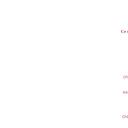
Ce 
Ch
es
Ch