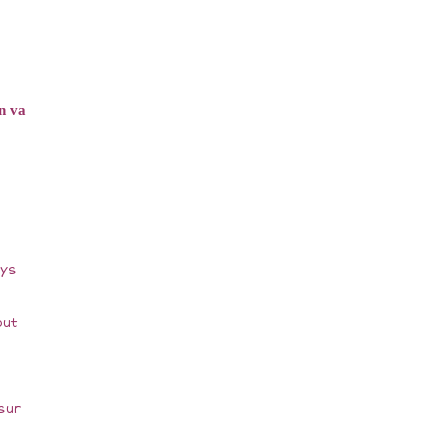
n va
ays
out
sur