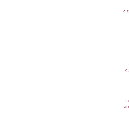
c'
qu
Le
an