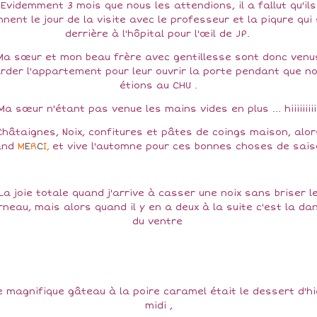
Evidemment 3 mois que nous les attendions, il a fallut qu'ils
nnent le jour de la visite avec le professeur et la piqure qui 
derrière à l'hôpital pour l'œil de JP.
Ma sœur et mon beau frère avec gentillesse sont donc venu
rder l'appartement pour leur ouvrir la porte pendant que n
étions au CHU .
Ma sœur n'étant pas venue les mains vides en plus ... hiiiiiiii
Châtaignes, Noix, confitures et pâtes de coings maison, alor
and
M
E
R
C
I
,
et vive l'automne pour ces bonnes choses de sais
La joie totale quand j'arrive à casser une noix sans briser l
rneau, mais alors quand il y en a deux à la suite c'est la da
du ventre
e magnifique gâteau à la poire caramel était le dessert d'hi
midi ,