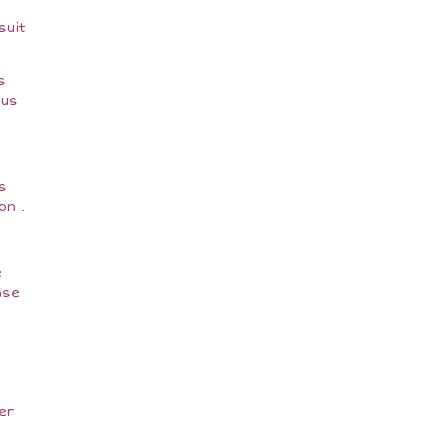
suit
s
ous
i
s
on .
e
nse
er