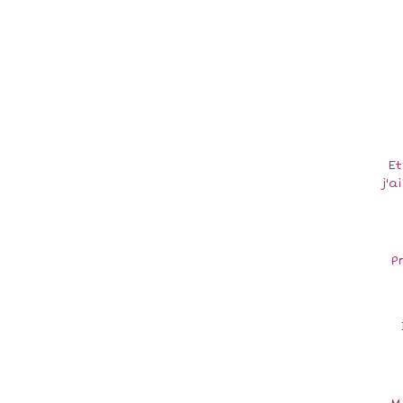
Et
j'a
P