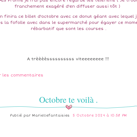
AIS Promis je n'ai pas encore regardé les téléfilms ( Je trou
franchement exagéré d'en diffuser aussi tôt )
 finira ce billet d'octobre avec ce donut géant avec lequel j
is la fofolle avec dans le supermarché pour égayer ce mom
rébarbatif que sont les courses .
A trèèèèssssssssss viteeeeeeee !!!
r les commentaires
Octobre te voilà .
Publié par
Mariellefantaisies
5 Octobre 2024 à 10:58 PM