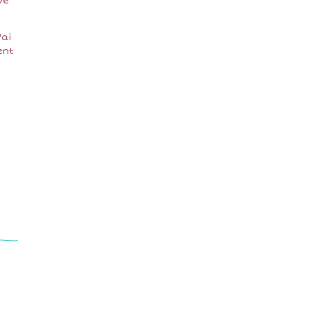
ve
'ai
ent