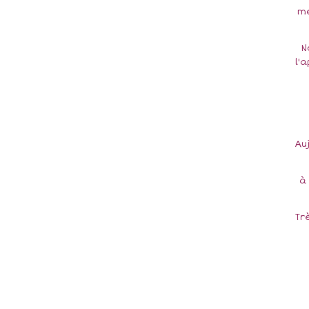
me
N
l'
Au
à
Trè