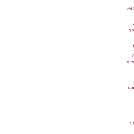
vie
ga
gr
ce
C