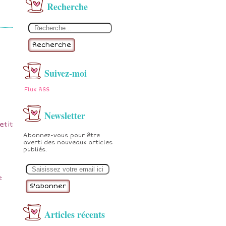
Recherche
Recherche
Suivez-moi
Flux RSS
Newsletter
etit
Abonnez-vous pour être
averti des nouveaux articles
publiés.
E
m
a
e
i
l
Articles récents