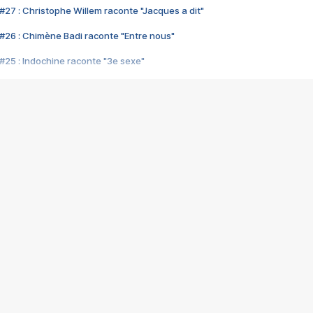
#27 : Christophe Willem raconte "Jacques a dit"
#26 : Chimène Badi raconte "Entre nous"
#25 : Indochine raconte "3e sexe"
#24 : Zaho raconte "C'est chelou"
#23 : Patrick Bruel raconte "Au café des délices"
#22 : Kyo raconte "Le chemin"
#21 : Nolwenn Leroy raconte "Cassé"
#20 : Patrick Hernandez raconte "Born to be alive"
#19 : Lorie raconte "Près de moi"
#18 : Michael Jones raconte "A nos actes manqués" (avec Jean-Jacque
#17 : Khaled raconte "Aïcha"
#16 : Corneille raconte "Parce qu'on vient de loin"
#15 : Indochine raconte "L'aventurier"