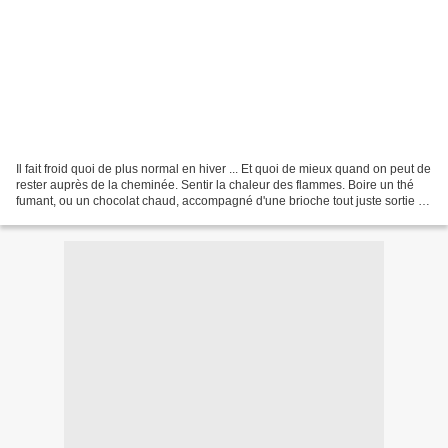
Il fait froid quoi de plus normal en hiver ... Et quoi de mieux quand on peut de
rester auprès de la cheminée. Sentir la chaleur des flammes. Boire un thé
fumant, ou un chocolat chaud, accompagné d'une brioche tout juste sortie du
four Lire des livres...