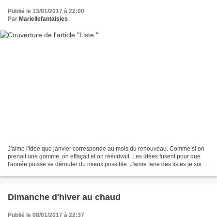
Publié le 13/01/2017 à 22:00
Par
Mariellefantaisies
J'aime l'idée que janvier corresponde au mois du renouveau. Comme si on
prenait une gomme, on effaçait et on réécrivait. Les idées fusent pour que
l'année puisse se dérouler du mieux possible. J'aime faire des listes je suis
très ordonnée donc forcement...
Dimanche d'hiver au chaud
Publié le 08/01/2017 à 22:37