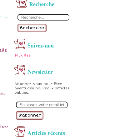
Recherche
Recherche
Suivez-moi
lle
Flux RSS
Newsletter
Abonnez-vous pour être
averti des nouveaux articles
publiés.
ais
E
m
a
i
l
chez
Articles récents