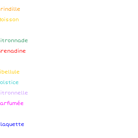
Brindille
Moisson
Citronnade
Grenadine
ibellule
Solstice
Citronnelle
Parfumée
Claquette