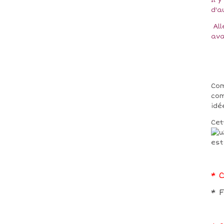
Il 
d'
All
ava
Com
co
id
Cet
est
* 
* 