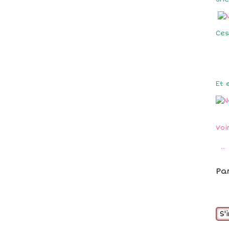
Ce
Et 
Voi
…
Pa
S'