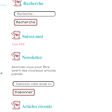
Recherche
Recherche
Suivez-moi
Flux RSS
Newsletter
Abonnez-vous pour être
averti des nouveaux articles
ce
publiés.
E
m
a
i
l
Articles récents