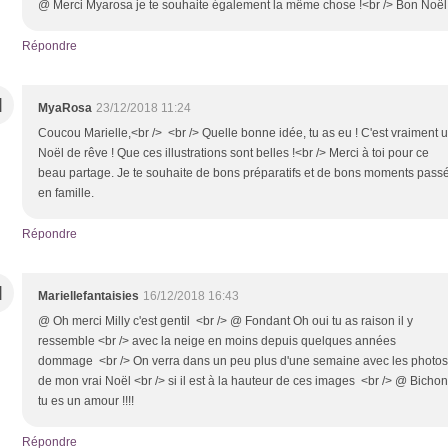
@ Merci Myarosa je te souhaite également la même chose !<br /> Bon Noë
Répondre
M
MyaRosa
23/12/2018 11:24
Coucou Marielle,<br /> <br /> Quelle bonne idée, tu as eu ! C'est vraiment 
Noël de rêve ! Que ces illustrations sont belles !<br /> Merci à toi pour ce
beau partage. Je te souhaite de bons préparatifs et de bons moments pass
en famille.
Répondre
M
Mariellefantaisies
16/12/2018 16:43
@ Oh merci Milly c'est gentil <br /> @ Fondant Oh oui tu as raison il y
ressemble <br /> avec la neige en moins depuis quelques années
dommage <br /> On verra dans un peu plus d'une semaine avec les photos
de mon vrai Noël <br /> si il est à la hauteur de ces images <br /> @ Bichon
tu es un amour !!!!
Répondre