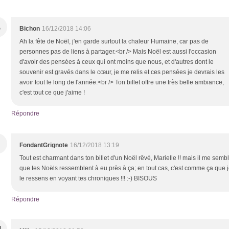
B
Bichon
16/12/2018 14:06
Ah la fête de Noël, j'en garde surtout la chaleur Humaine, car pas de
personnes pas de liens à partager.<br /> Mais Noël est aussi l'occasion
d'avoir des pensées à ceux qui ont moins que nous, et d'autres dont le
souvenir est gravés dans le cœur, je me relis et ces pensées je devrais les
avoir tout le long de l'année.<br /> Ton billet offre une très belle ambiance,
c'est tout ce que j'aime !
Répondre
FondantGrignote
16/12/2018 13:19
Tout est charmant dans ton billet d'un Noël rêvé, Marielle !! mais il me semb
que tes Noëls ressemblent à eu près à ça; en tout cas, c'est comme ça que 
le ressens en voyant tes chroniques !!! :-) BISOUS
Répondre