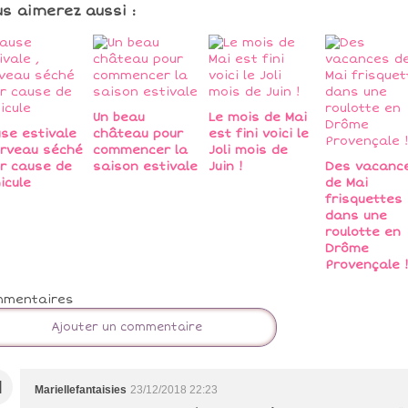
us aimerez aussi :
Un beau
Le mois de Mai
se estivale
château pour
est fini voici le
erveau séché
commencer la
Joli mois de
r cause de
saison estivale
Juin !
Des vacanc
icule
de Mai
frisquettes
dans une
roulotte en
Drôme
Provençale !
mmentaires
Ajouter un commentaire
M
Mariellefantaisies
23/12/2018 22:23