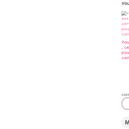
Vo
Pau
, c
pou
can
co