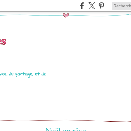
es
lance, du partage, et de
Noël en rêve