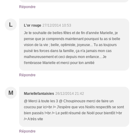
Répondre
L
L'or rouge
27/12/2014 10:53
Je te souhaite de belles fêtes et de fin d'année Marielle, je
pense que je comprends maintenant pourquoi tu as si belle
vision de la vie ; belle, optimiste, joyeuse... Tu as toujours
puisé tes forces dans ta famille, ça n'a jamais mon cas
malheureusement et ceci depuis mon enfance... Je
t'embrasse Marielle et merci pour ton amitié
Répondre
M
Mariellefantaisies
26/12/2014 21:42
@ Merci à toute les 3 @ Choupinouze merci de faire un
coucou par ici<br /> J'espère que vos Noëls respectifs se sont
bien passés !<br /> Le petit résumé de Noël pour bientôt !<br
/> A très vite
Répondre